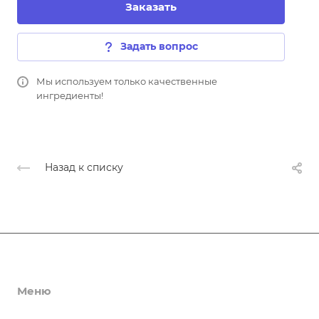
Заказать
Задать вопрос
Мы используем только качественные
ингредиенты!
Назад к списку
О кафе
Меню
О кафе
Вакансии
Услуги
Бизнес ланчи